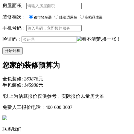
房屋面积
：
装修档次
：
都市轻奢装
经济适用装
高档品质装
手机号码
：
验证码
：
您家的装修预算为
全包装修:
263878
元
半包装修:
145988
元
!
以上为估算报价仅供参考，实际报价以量房为准
免费人工报价电话：
400-600-3007
联系我们