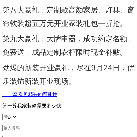
第八大豪礼；定制款高颜家居、灯具、窗
帘软装超五万元开业家装礼包一折抢。
第九大豪礼；大牌电器，成功约定名额，
免费送！成品定制衣柜限时现金补贴。
劲爆的新装开业豪礼，尽在9月24日，优
乐装饰新装开业现场。
上一篇 看见精装的可能性
算一算我家装修需要多少钱