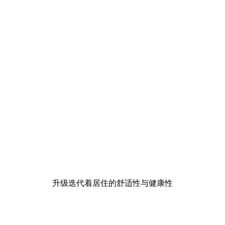
升级迭代着居住的舒适性与健康性