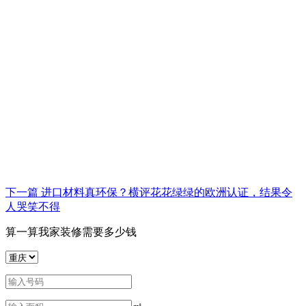
下一篇 进口材料真环保？横评花花绿绿的欧洲认证，结果令
人哭笑不得
算一算我家装修需要多少钱