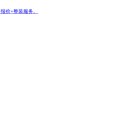
报价+整装服务。