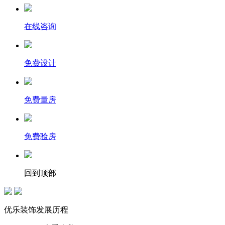
在线咨询
免费设计
免费量房
免费验房
回到顶部
优乐装饰发展历程