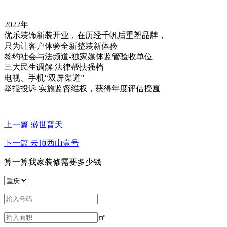
2022年
优乐装饰新装开业，在历经千帆后重塑品牌，
只为让客户体验全新整装新体验
签约社会与法频道-独家媒体监管验收单位
三大民生调解 法律帮扶强档
电视、手机“双屏渠道”
举报投诉 实施监督维权，获得年度评估授匾
上一篇 盛世普天
下一篇 云顶西山壹号
算一算我家装修需要多少钱
㎡