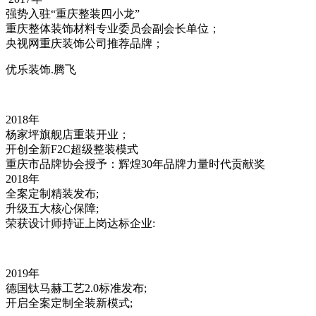
强势入驻“重庆整装四小龙”
重庆整体装饰材料专业委员会副会长单位；
央视网重庆装饰公司推荐品牌；
优乐装饰.腾飞
2018年
杨家坪旗舰店重装开业；
开创全新F2C超级整装模式
重庆市品牌协会授予：辉煌30年品牌力量时代贡献奖
2018年
全案定制精装发布;
升级五大核心保障;
荣获设计师持证上岗达标企业:
2019年
德国钛马赫工艺2.0标准发布;
开启全案定制全装新模式;