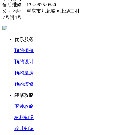
售后维修：133-0835-9580
公司地址：重庆市九龙坡区上游三村
7号附4号
优乐服务
预约报价
预约设计
预约量房
预约装修
装修攻略
家装攻略
材料知识
设计知识