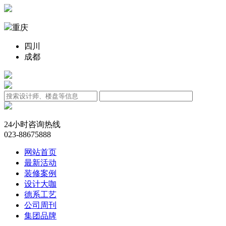
重庆
四川
成都
24小时咨询热线
023-88675888
网站首页
最新活动
装修案例
设计大咖
德系工艺
公司周刊
集团品牌